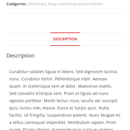
Catégories :
Drinkware
,
Mugs isothermes personnalisés
DESCRIPTION
Description
Curabitur sodales ligula in libero. Sed dignissim lacinia
nunc. Curabitur tortor. Pellentesque nibh. Aenean
quam. In scelerisque sem at dolor. Maecenas mattis.
Sed convallis tristique sem. Proin ut ligula vel nunc
egestas porttitor. Morbi lectus risus, iaculis vel, suscipit
quis, luctus non, massa. Fusce ac turpis quis. Nulla
facilisi. Ut fringilla. Suspendisse potenti. Nunc feugiat mi
a tellus consequat imperdiet. Vestibulum sapien. Proin
quam. Etiam ultrices. Suspendisse in justo eu magna