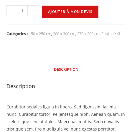
-
+
AJOUTER À MON DEVIS
Catégories :
150 x 250 cm
,
200 x 300 cm
,
270 x 200 cm
,
Foutas XXL
DESCRIPTION
Description
Curabitur sodales ligula in libero. Sed dignissim lacinia
nunc. Curabitur tortor. Pellentesque nibh. Aenean quam. In
scelerisque sem at dolor. Maecenas mattis. Sed convallis
tristique sem. Proin ut ligula vel nunc egestas porttitor.