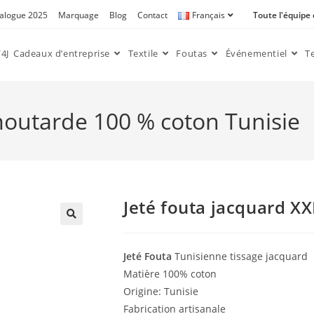
alogue 2025
Marquage
Blog
Contact
Français
Toute l'équipe
4J
Cadeaux d’entreprise
Textile
Foutas
Événementiel
T
moutarde 100 % coton Tunisie
Jeté fouta jacquard X
🔍
Jeté Fouta
Tunisienne tissage jacquard
Matière 100% coton
Origine: Tunisie
Fabrication artisanale