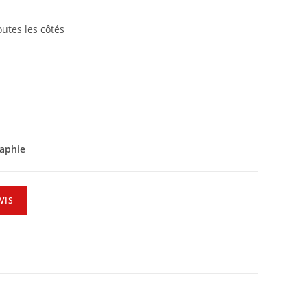
outes les côtés
raphie
VIS