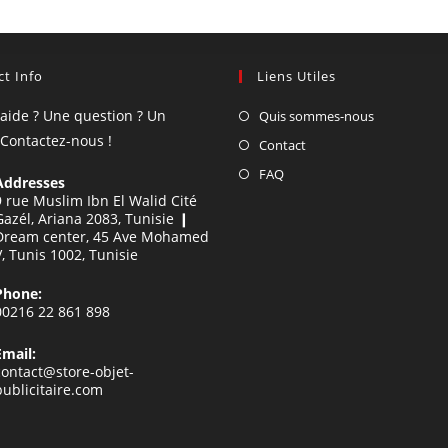
t Info
Liens Utiles
'aide ? Une question ? Un
Quis sommes-nous
 Contactez-nous !
Contact
FAQ
Addresses
9 rue Muslim Ibn El Walid Cité
Gazél, Ariana 2083, Tunisie ❙
Dream center, 45 Ave Mohamed
V, Tunis 1002, Tunisie
Phone:
00216 22 861 898
Email:
contact@store-objet-
publicitaire.com