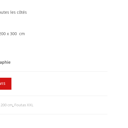
outes les côtés
 200 x 300 cm
raphie
VIS
 200 cm
,
Foutas XXL