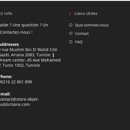
t Info
Liens Utiles
'aide ? Une question ? Un
Quis sommes-nous
 Contactez-nous !
Contact
FAQ
Addresses
9 rue Muslim Ibn El Walid Cité
Gazél, Ariana 2083, Tunisie ❙
Dream center, 45 Ave Mohamed
V, Tunis 1002, Tunisie
Phone:
00216 22 861 898
Email:
contact@store-objet-
publicitaire.com