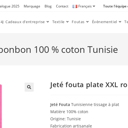
alogue 2025
Marquage
Blog
Contact
Français
Toute l'équipe
4J
Cadeaux d’entreprise
Textile
Foutas
Événementiel
T
e bonbon 100 % coton Tunisie
Jeté fouta plate XXL 
🔍
Jeté Fouta
Tunisienne tissage à plat
Matière 100% coton
Origine: Tunisie
Fabrication artisanale