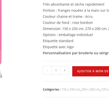
Très absorbante et sèche rapidement
Finition : franges nouées à la main sur t
Couleur chaine et trame : écru
Couleur de fond : rose bonbon
Dimension: 150 x 250 cm, 270 x 200 cm,
Options : emballage individuel
Etiquette standard
Etiquette avec logo
Personnalisation par broderie ou sérig
-
+
AJOUTER À MON DE
Catégories :
150 x 250 cm
,
200 x 300 cm
,
270 x