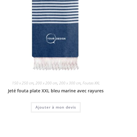
150 x 250 cm
,
200 x 200 cm
,
200 x 300 cm
,
Foutas XXL
Jeté fouta plate XXL bleu marine avec rayures
Ajouter à mon devis