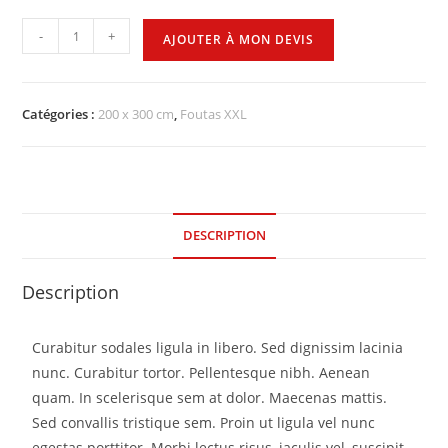
-
+
AJOUTER À MON DEVIS
Catégories :
200 x 300 cm
,
Foutas XXL
DESCRIPTION
Description
Curabitur sodales ligula in libero. Sed dignissim lacinia
nunc. Curabitur tortor. Pellentesque nibh. Aenean
quam. In scelerisque sem at dolor. Maecenas mattis.
Sed convallis tristique sem. Proin ut ligula vel nunc
egestas porttitor. Morbi lectus risus, iaculis vel, suscipit