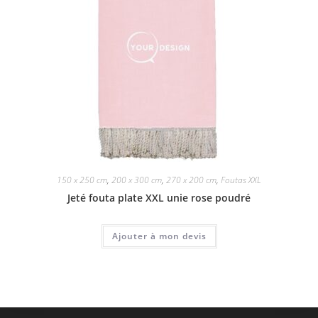
150 x 250 cm
,
200 x 300 cm
,
270 x 200 cm
,
Foutas XXL
Jeté fouta plate XXL unie rose poudré
Ajouter à mon devis