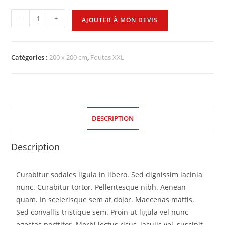
-
+
AJOUTER À MON DEVIS
Catégories :
200 x 200 cm
,
Foutas XXL
DESCRIPTION
Description
Curabitur sodales ligula in libero. Sed dignissim lacinia
nunc. Curabitur tortor. Pellentesque nibh. Aenean
quam. In scelerisque sem at dolor. Maecenas mattis.
Sed convallis tristique sem. Proin ut ligula vel nunc
egestas porttitor. Morbi lectus risus, iaculis vel, suscipit