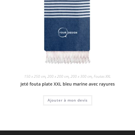
150 x 250 cm
,
200 x 200 cm
,
200 x 300 cm
,
Foutas XXL
Jeté fouta plate XXL bleu marine avec rayures
Ajouter à mon devis