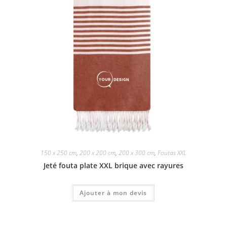
150 x 250 cm
,
200 x 200 cm
,
200 x 300 cm
,
Foutas XXL
Jeté fouta plate XXL brique avec rayures
Ajouter à mon devis