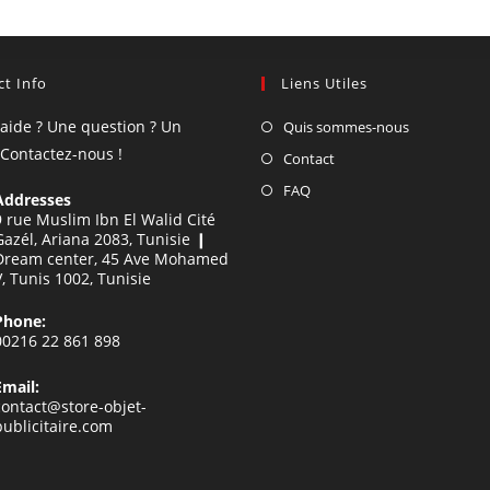
t Info
Liens Utiles
'aide ? Une question ? Un
Quis sommes-nous
 Contactez-nous !
Contact
FAQ
Addresses
9 rue Muslim Ibn El Walid Cité
Gazél, Ariana 2083, Tunisie ❙
Dream center, 45 Ave Mohamed
V, Tunis 1002, Tunisie
Phone:
00216 22 861 898
Email:
contact@store-objet-
publicitaire.com