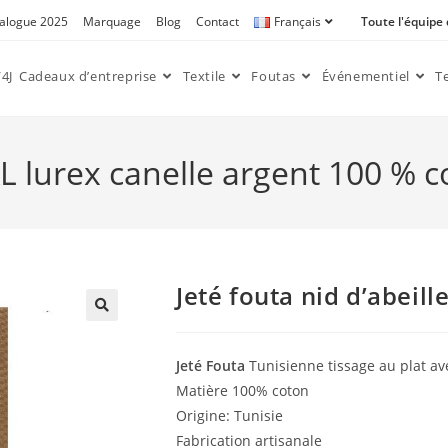
alogue 2025
Marquage
Blog
Contact
Français
Toute l'équipe
4J
Cadeaux d’entreprise
Textile
Foutas
Événementiel
T
XXL lurex canelle argent 100 % 
Jeté fouta nid d’abeill
🔍
Jeté Fouta
Tunisienne tissage au plat ave
Matière 100% coton
Origine: Tunisie
Fabrication artisanale