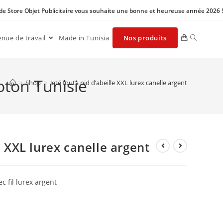
 de Store Objet Publicitaire vous souhaite une bonne et heureuse année 2026 !
enue de travail
Made in Tunisia
Nos produits
coton Tunisie
>
Shop
>
Jeté fouta nid d’abeille XXL lurex canelle argent
e XXL lurex canelle argent
c fil lurex argent