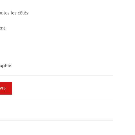
outes les côtés
ent
raphie
VIS