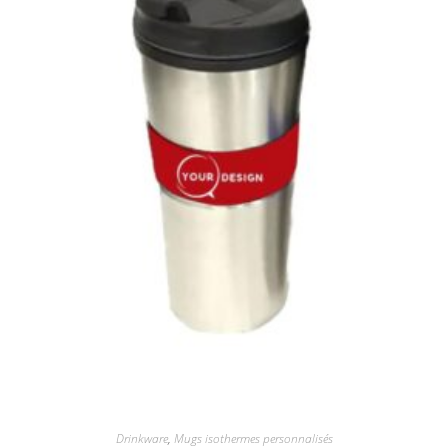
Drinkware
,
Mugs isothermes personnalisés