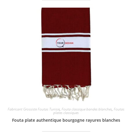
Fabricant Grossiste Foutas Tunisie
,
Fouta classique bandes blanches
,
Foutas
plates classiques
Fouta plate authentique bourgogne rayures blanches