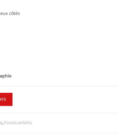
deux côtés
raphie
VIS
ie
,
Foutas enfants