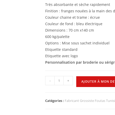
Très absorbante et sèche rapidement
Finition : franges nouées à la main des 
Couleur chaine et trame : écrue
Couleur de fond : bleu électrique
Dimensions : 70 cm x140 cm
600 kg/palette
Options : Mise sous sachet individuel
Etiquette standard
Etiquette avec logo
Personnalisation par broderie ou sérig
-
+
AJOUTER À MON DE
Catégories :
Fabricant Grossiste Foutas Tunis