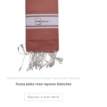
Fabricant Grossiste Foutas Tunisie
,
Foutas plates classiques
Fouta plate rose rayures blanches
Ajouter à mon devis