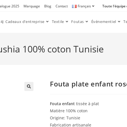
alogue 2025
Marquage
Blog
Contact
Français
Toute l'équipe
4J
Cadeaux d’entreprise
Textile
Foutas
Événementiel
T
fushia 100% coton Tunisie
Fouta plate enfant ros
🔍
Fouta enfant
tissée à plat
Matière 100% coton
Origine: Tunisie
Fabrication artisanale