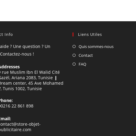
t Info
Liens Utiles
'aide ? Une question ? Un
Quis sommes-nous
 Contactez-nous !
Contact
FAQ
Addresses
9 rue Muslim Ibn El Walid Cité
Gazél, Ariana 2083, Tunisie ❙
Dream center, 45 Ave Mohamed
V, Tunis 1002, Tunisie
Phone:
00216 22 861 898
Email:
contact@store-objet-
publicitaire.com