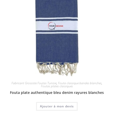
Fabricant Grossiste Foutas Tunisie
,
Fouta classique bandes blanches
,
Foutas plates classiques
Fouta plate authentique bleu denim rayures blanches
Ajouter à mon devis