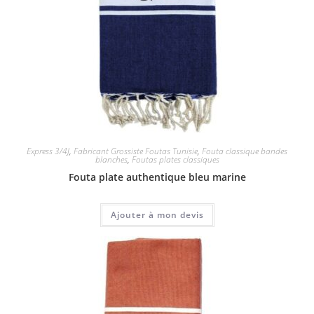
Express 3/4J
,
Fabricant Grossiste Foutas Tunisie
,
Fouta classique bandes
blanches
,
Foutas plates classiques
Fouta plate authentique bleu marine
Ajouter à mon devis