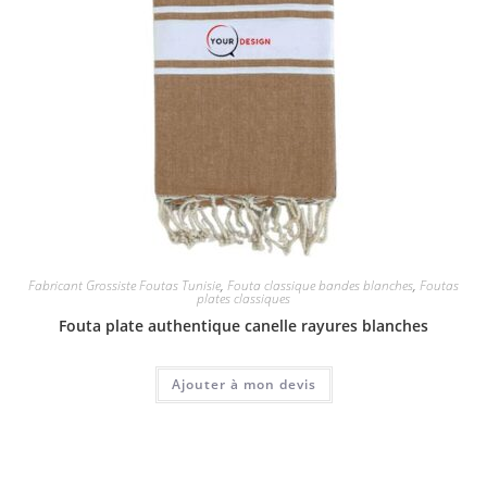
Fabricant Grossiste Foutas Tunisie
,
Fouta classique bandes blanches
,
Foutas
plates classiques
Fouta plate authentique canelle rayures blanches
Ajouter à mon devis