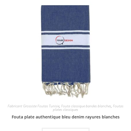
Fabricant Grossiste Foutas Tunisie
,
Fouta classique bandes blanches
,
Foutas
plates classiques
Fouta plate authentique bleu denim rayures blanches