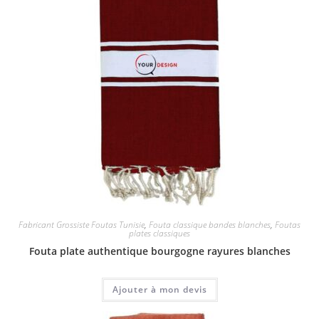
Fabricant Grossiste Foutas Tunisie
,
Fouta classique bandes blanches
,
Foutas
plates classiques
Fouta plate authentique bourgogne rayures blanches
Ajouter à mon devis