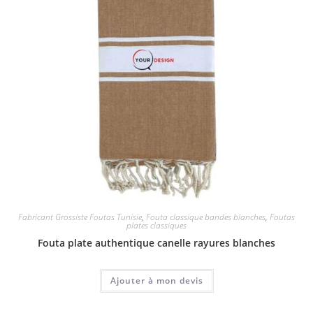
Fabricant Grossiste Foutas Tunisie
,
Fouta classique bandes blanches
,
Foutas
plates classiques
Fouta plate authentique canelle rayures blanches
Ajouter à mon devis