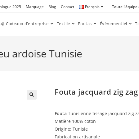
alogue 2025
Marquage
Blog
Contact
Français
Toute l'équipe
4J
Cadeaux d’entreprise
Textile
Foutas
Événementiel
T
eu ardoise Tunisie
Fouta jacquard zig zag
🔍
Fouta
Tunisienne tissage jacquard zig z
Matière 100% coton
Origine: Tunisie
Fabrication artisanale