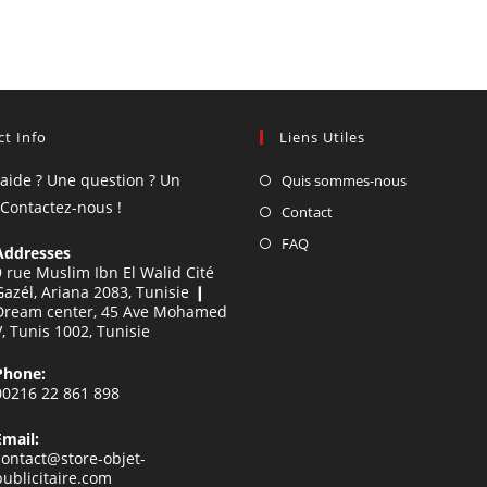
t Info
Liens Utiles
'aide ? Une question ? Un
Quis sommes-nous
 Contactez-nous !
Contact
FAQ
Addresses
9 rue Muslim Ibn El Walid Cité
Gazél, Ariana 2083, Tunisie ❙
Dream center, 45 Ave Mohamed
V, Tunis 1002, Tunisie
Phone:
00216 22 861 898
Email:
contact@store-objet-
publicitaire.com