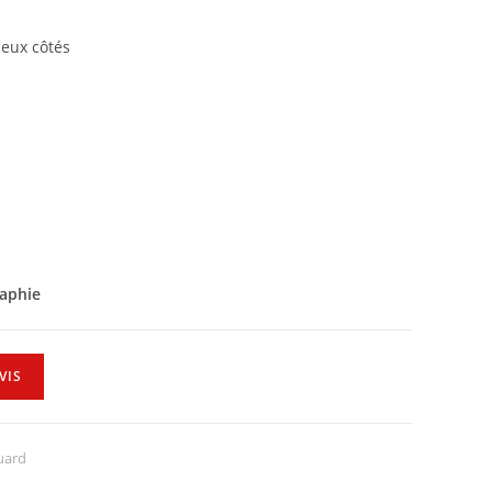
deux côtés
raphie
VIS
uard