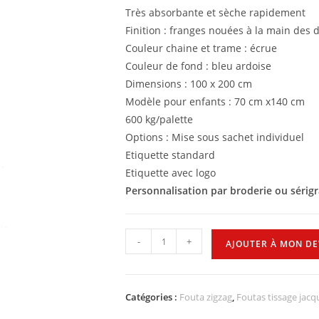
Très absorbante et sèche rapidement
Finition : franges nouées à la main des 
Couleur chaine et trame : écrue
Couleur de fond : bleu ardoise
Dimensions : 100 x 200 cm
Modèle pour enfants : 70 cm x140 cm
600 kg/palette
Options : Mise sous sachet individuel
Etiquette standard
Etiquette avec logo
Personnalisation par broderie ou sérig
-
+
AJOUTER À MON DE
Catégories :
Fouta zigzag
,
Foutas tissage jacq