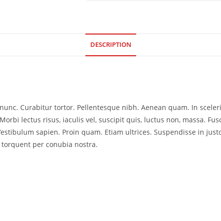
DESCRIPTION
ia nunc. Curabitur tortor. Pellentesque nibh. Aenean quam. In scele
Morbi lectus risus, iaculis vel, suscipit quis, luctus non, massa. Fusc
Vestibulum sapien. Proin quam. Etiam ultrices. Suspendisse in just
a torquent per conubia nostra.