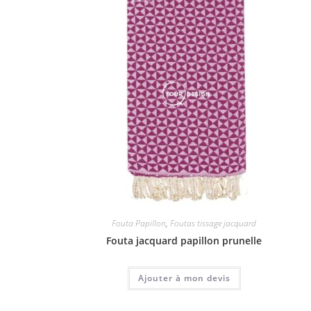
Fouta Papillon
,
Foutas tissage jacquard
Fouta jacquard papillon prunelle
Ajouter à mon devis