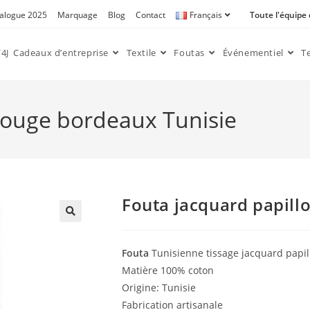
alogue 2025
Marquage
Blog
Contact
Français
Toute l'équipe
4J
Cadeaux d’entreprise
Textile
Foutas
Événementiel
T
rouge bordeaux Tunisie
Fouta jacquard papill
🔍
Fouta
Tunisienne tissage jacquard papil
Matière 100% coton
Origine: Tunisie
Fabrication artisanale