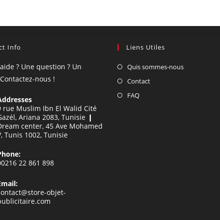
t Info
Liens Utiles
'aide ? Une question ? Un
Quis sommes-nous
 Contactez-nous !
Contact
FAQ
Addresses
9 rue Muslim Ibn El Walid Cité
Gazél, Ariana 2083, Tunisie ❙
Dream center, 45 Ave Mohamed
V, Tunis 1002, Tunisie
Phone:
00216 22 861 898
Email:
contact@store-objet-
publicitaire.com