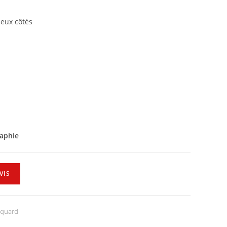
deux côtés
raphie
VIS
cquard