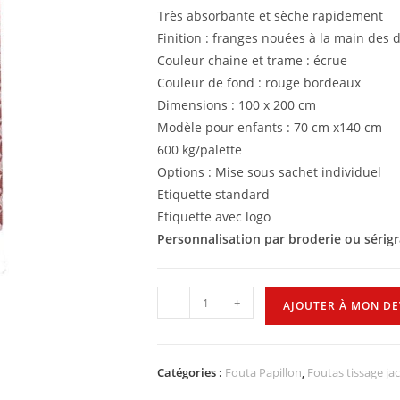
Très absorbante et sèche rapidement
Finition : franges nouées à la main des 
Couleur chaine et trame : écrue
Couleur de fond : rouge bordeaux
Dimensions : 100 x 200 cm
Modèle pour enfants : 70 cm x140 cm
600 kg/palette
Options : Mise sous sachet individuel
Etiquette standard
Etiquette avec logo
Personnalisation par broderie ou sérig
-
+
AJOUTER À MON DE
Catégories :
Fouta Papillon
,
Foutas tissage ja