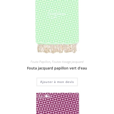
Fouta Papillon
,
Foutas tissage jacquard
Fouta jacquard papillon vert d’eau
Ajouter à mon devis