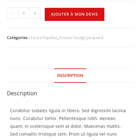
-
+
AJOUTER À MON DEVIS
Catégories :
Fouta Papillon
,
Foutas tissage jacquard
DESCRIPTION
Description
Curabitur sodales ligula in libero. Sed dignissim lacinia
nunc. Curabitur tortor. Pellentesque nibh. Aenean
quam. In scelerisque sem at dolor. Maecenas mattis.
Sed convallis tristique sem. Proin ut ligula vel nunc