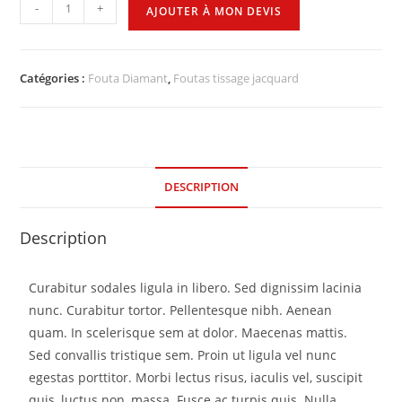
-
+
AJOUTER À MON DEVIS
Catégories :
Fouta Diamant
,
Foutas tissage jacquard
DESCRIPTION
Description
Curabitur sodales ligula in libero. Sed dignissim lacinia
nunc. Curabitur tortor. Pellentesque nibh. Aenean
quam. In scelerisque sem at dolor. Maecenas mattis.
Sed convallis tristique sem. Proin ut ligula vel nunc
egestas porttitor. Morbi lectus risus, iaculis vel, suscipit
quis, luctus non, massa. Fusce ac turpis quis. Nulla