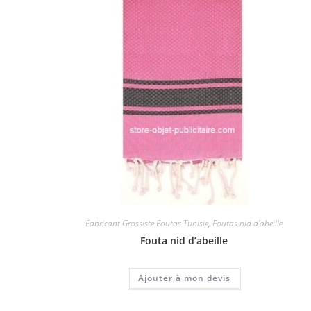
Fabricant Grossiste Foutas Tunisie
,
Foutas nid d'abeille
Fouta nid d’abeille
Ajouter à mon devis