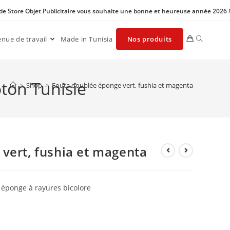
 de Store Objet Publicitaire vous souhaite une bonne et heureuse année 2026 !
enue de travail
Made in Tunisia
Nos produits
ton Tunisie
>
Shop
>
Fouta doublée éponge vert, fushia et magenta
vert, fushia et magenta
 éponge à rayures bicolore