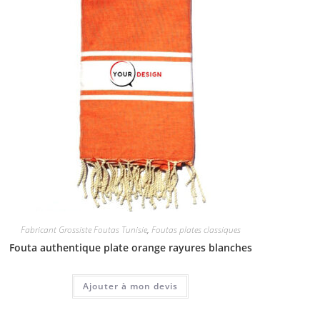
Fabricant Grossiste Foutas Tunisie
,
Foutas plates classiques
Fouta authentique plate orange rayures blanches
Ajouter à mon devis