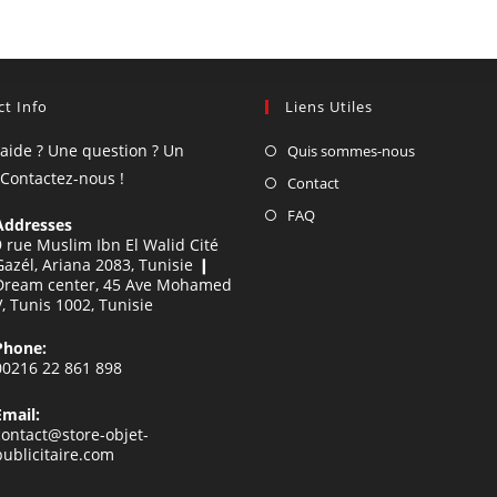
t Info
Liens Utiles
'aide ? Une question ? Un
Quis sommes-nous
 Contactez-nous !
Contact
FAQ
Addresses
9 rue Muslim Ibn El Walid Cité
Gazél, Ariana 2083, Tunisie ❙
Dream center, 45 Ave Mohamed
V, Tunis 1002, Tunisie
Phone:
00216 22 861 898
Email:
contact@store-objet-
publicitaire.com