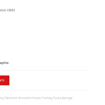
deux côtés
raphie
VIS
re
,
Fabricant Grossiste Foutas Tunisie
,
Fouta éponge