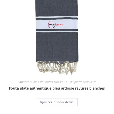
Fabricant Grossiste Foutas Tunisie
,
Foutas plates classiques
Fouta plate authentique bleu ardoise rayures blanches
Ajouter à mon devis