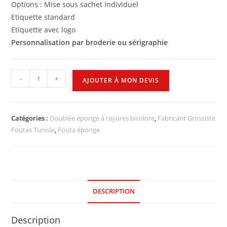
Options : Mise sous sachet individuel
Etiquette standard
Etiquette avec logo
Personnalisation par broderie ou sérigraphie
-
+
AJOUTER À MON DEVIS
Catégories :
Doublée éponge à rayures bicolore
,
Fabricant Grossiste
Foutas Tunisie
,
Fouta éponge
DESCRIPTION
Description