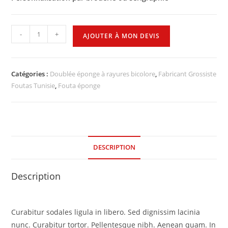
-
+
AJOUTER À MON DEVIS
Catégories :
Doublée éponge à rayures bicolore
,
Fabricant Grossiste
Foutas Tunisie
,
Fouta éponge
DESCRIPTION
Description
Curabitur sodales ligula in libero. Sed dignissim lacinia
nunc. Curabitur tortor. Pellentesque nibh. Aenean quam. In