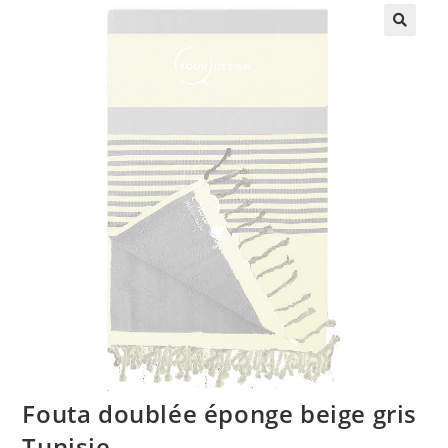
🔍
Fouta doublée éponge beige gris
Tunisie