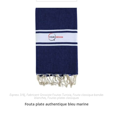
Express 3/4J
,
Fabricant Grossiste Foutas Tunisie
,
Fouta classique bandes
blanches
,
Foutas plates classiques
Fouta plate authentique bleu marine