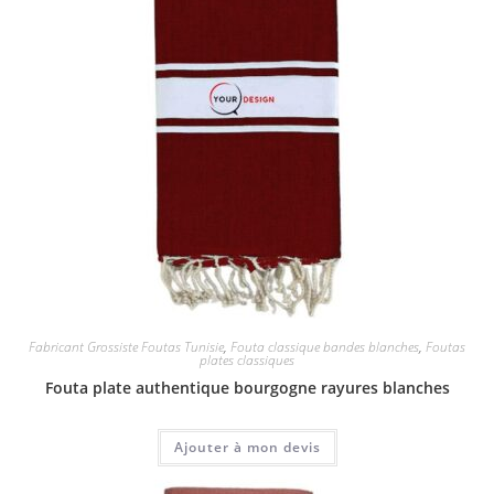
Fabricant Grossiste Foutas Tunisie
,
Fouta classique bandes blanches
,
Foutas
plates classiques
Fouta plate authentique bourgogne rayures blanches
Ajouter à mon devis