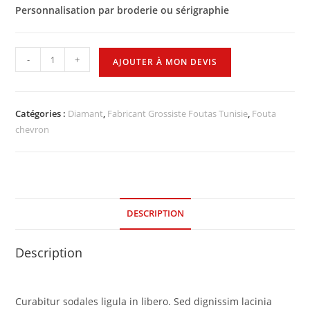
Personnalisation par broderie ou sérigraphie
-
+
AJOUTER À MON DEVIS
Catégories :
Diamant
,
Fabricant Grossiste Foutas Tunisie
,
Fouta
chevron
DESCRIPTION
Description
Curabitur sodales ligula in libero. Sed dignissim lacinia