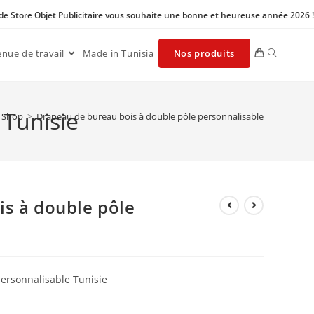
 de Store Objet Publicitaire vous souhaite une bonne et heureuse année 2026 !
enue de travail
Made in Tunisia
Nos produits
 Tunisie
Shop
>
Drapeau de bureau bois à double pôle personnalisable
s à double pôle
ersonnalisable Tunisie