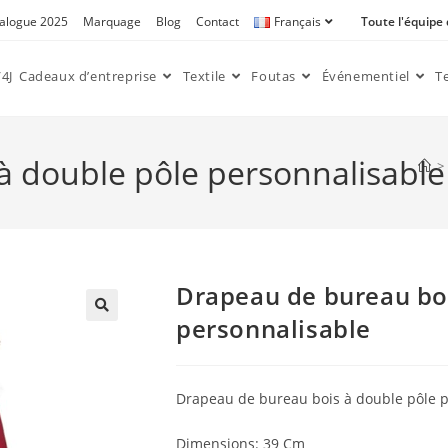
alogue 2025
Marquage
Blog
Contact
Français
Toute l'équipe
4J
Cadeaux d’entreprise
Textile
Foutas
Événementiel
T
 double pôle personnalisable
>
Drapeau de bureau boi
personnalisable
🔍
Drapeau de bureau bois à double pôle p
Dimensions: 39 Cm