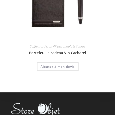
Coffrets cadeaux VIP personnalisés Tunisie
Portefeuille cadeau Vip Cacharel
Ajouter à mon devis